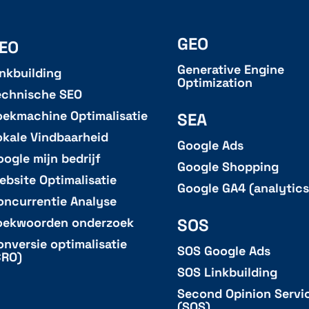
GEO
EO
Generative Engine
inkbuilding
Optimization
echnische SEO
oekmachine Optimalisatie
SEA
okale Vindbaarheid
Google Ads
oogle mijn bedrijf
Google Shopping
ebsite Optimalisatie
Google GA4 (analytics
oncurrentie Analyse
SOS
oekwoorden onderzoek
onversie optimalisatie
SOS Google Ads
CRO)
SOS Linkbuilding
Second Opinion Servi
(SOS)