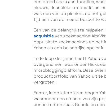
een breed scala aan functies, wa
nieuws, financiële informatie, onl
was een van de pioniers op het ge
tijd een van de meest bezochte we
Een van de belangrijkste mijlpalen
acquisitie
van zoekmachine AltaVist
populairste zoekmachines op het in
Yahoo als een belangrijke speler i
In de loop der jaren heeft Yahoo v
overgenomen, waaronder Flickr, een
microbloggingplatform. Deze ove
productportfolio van Yahoo uit te 
vergroten.
Echter, in de latere jaren begon Y
waaronder een afname van zijn popu
concurrenten zoals Google en een g