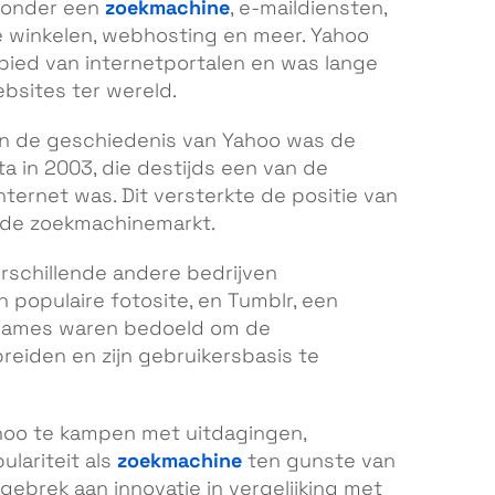
zoekmachine
aronder een
, e-maildiensten,
ine winkelen, webhosting en meer. Yahoo
bied van internetportalen en was lange
bsites ter wereld.
 in de geschiedenis van Yahoo was de
a in 2003, die destijds een van de
ternet was. Dit versterkte de positie van
n de zoekmachinemarkt.
erschillende andere bedrijven
 populaire fotosite, en Tumblr, een
rnames waren bedoeld om de
breiden en zijn gebruikersbasis te
ahoo te kampen met uitdagingen,
zoekmachine
lariteit als
ten gunste van
ebrek aan innovatie in vergelijking met