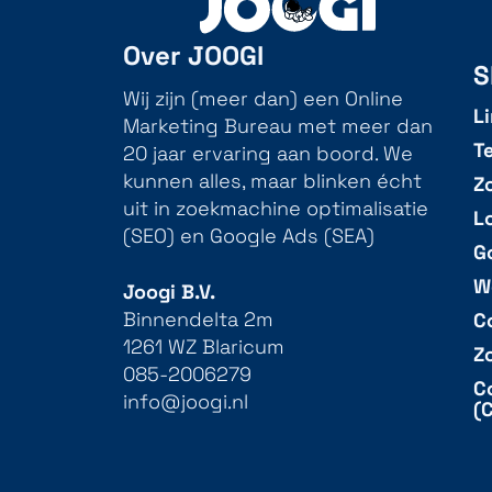
Over JOOGI
S
Wij zijn (meer dan) een Online
L
Marketing Bureau met meer dan
T
20 jaar ervaring aan boord. We
Z
kunnen alles, maar blinken écht
uit in zoekmachine optimalisatie
L
(SEO) en Google Ads (SEA)
G
W
Joogi B.V.
C
Binnendelta 2m
1261 WZ Blaricum
Z
085-2006279
C
info@joogi.nl
(