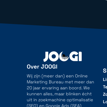
Over JOOGI
S
Wij zijn (meer dan) een Online
L
Marketing Bureau met meer dan
T
20 jaar ervaring aan boord. We
Z
kunnen alles, maar blinken écht
uit in zoekmachine optimalisatie
L
(SEO) en Google Ads (SEA)