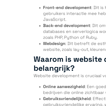
Front-end development
: Dit i
gebruikers interactie mee h
JavaScript.
Back-end development
: Dit o
databases en serverlogica wo
zoals PHP, Python of Ruby.
Webdesign
: Dit betreft de es
website, zoals lay-out, kleure
Waarom is website
belangrijk?
Website development is cruciaal v
Online aanwezigheid
: Een goed
bedrijven die online zichtbaar w
Gebruiksvriendelijkheid
: Effec
gebruiksvriendelijke ervaring,