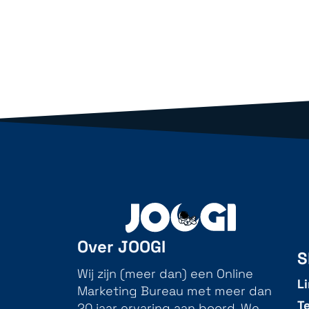
Over JOOGI
S
Wij zijn (meer dan) een Online
L
Marketing Bureau met meer dan
T
20 jaar ervaring aan boord. We