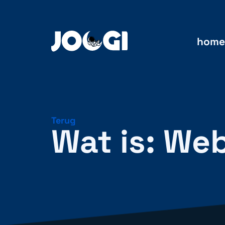
home
Terug
Wat is: We