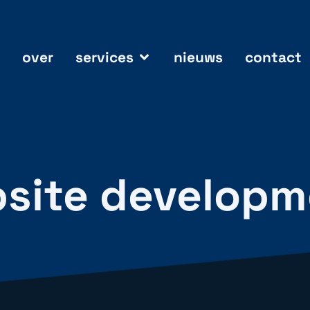
over
services
nieuws
contact
bsite develop