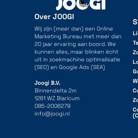
Over JOOGI
S
Wij zijn (meer dan) een Online
L
Marketing Bureau met meer dan
T
20 jaar ervaring aan boord. We
Z
kunnen alles, maar blinken écht
uit in zoekmachine optimalisatie
L
(SEO) en Google Ads (SEA)
G
W
Joogi B.V.
C
Binnendelta 2m
1261 WZ Blaricum
Z
085-2006279
C
info@joogi.nl
(