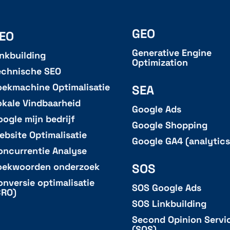
GEO
EO
Generative Engine
inkbuilding
Optimization
echnische SEO
oekmachine Optimalisatie
SEA
okale Vindbaarheid
Google Ads
oogle mijn bedrijf
Google Shopping
ebsite Optimalisatie
Google GA4 (analytics
oncurrentie Analyse
SOS
oekwoorden onderzoek
onversie optimalisatie
SOS Google Ads
CRO)
SOS Linkbuilding
Second Opinion Servi
(SOS)