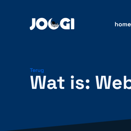
home
Terug
Wat is: We