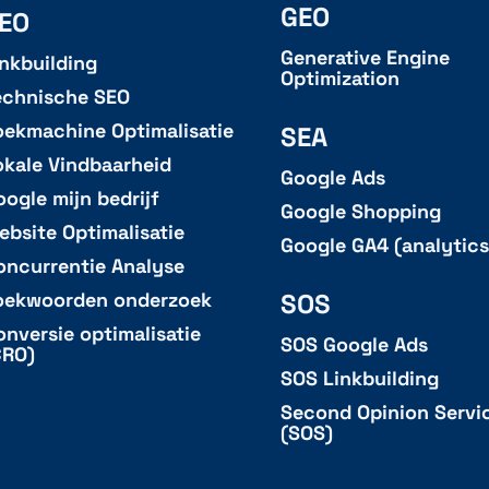
GEO
EO
Generative Engine
inkbuilding
Optimization
echnische SEO
oekmachine Optimalisatie
SEA
okale Vindbaarheid
Google Ads
oogle mijn bedrijf
Google Shopping
ebsite Optimalisatie
Google GA4 (analytics
oncurrentie Analyse
SOS
oekwoorden onderzoek
onversie optimalisatie
SOS Google Ads
CRO)
SOS Linkbuilding
Second Opinion Servi
(SOS)