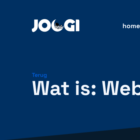
home
Terug
Wat is: We