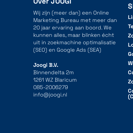
Over JOOGI
S
Wij zijn (meer dan) een Online
L
Marketing Bureau met meer dan
T
20 jaar ervaring aan boord. We
Z
kunnen alles, maar blinken écht
uit in zoekmachine optimalisatie
L
(SEO) en Google Ads (SEA)
G
W
Joogi B.V.
C
Binnendelta 2m
1261 WZ Blaricum
Z
085-2006279
C
info@joogi.nl
(