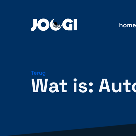
home
Terug
Wat is: Aut