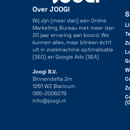
Over JOOGI
S
Wij zijn (meer dan) een Online
L
Marketing Bureau met meer dan
T
20 jaar ervaring aan boord. We
Z
kunnen alles, maar blinken écht
uit in zoekmachine optimalisatie
L
(SEO) en Google Ads (SEA)
G
W
Joogi B.V.
C
Binnendelta 2m
1261 WZ Blaricum
Z
085-2006279
C
info@joogi.nl
(