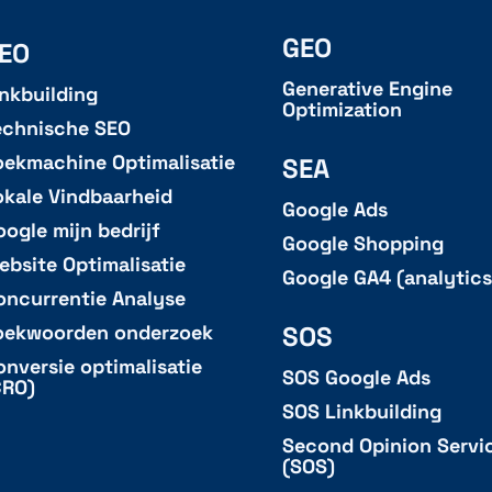
GEO
EO
Generative Engine
inkbuilding
Optimization
echnische SEO
oekmachine Optimalisatie
SEA
okale Vindbaarheid
Google Ads
oogle mijn bedrijf
Google Shopping
ebsite Optimalisatie
Google GA4 (analytics
oncurrentie Analyse
SOS
oekwoorden onderzoek
onversie optimalisatie
SOS Google Ads
CRO)
SOS Linkbuilding
Second Opinion Servi
(SOS)