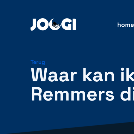
home
Terug
Waar kan i
Remmers d