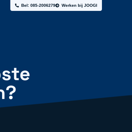
Bel: 085-2006279
Werken bij JOOGI
pste
n?