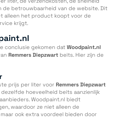
per liter, de verzendkosten, de snelheid
en de betrouwbaarheid van de website. Dit
et alleen het product koopt voor de
vice krijgt.
aint.nl
Woodpaint.nl
 de conclusie gekomen dat
Remmers Diepzwart
 van
beits. Hier zijn de
r
Remmers Diepzwart
 prijs per liter voor
 dezelfde hoeveelheid beits aanzienlijk
 aanbieders. Woodpaint.nl biedt
en, waardoor ze niet alleen de
, maar ook extra voordeel bieden door