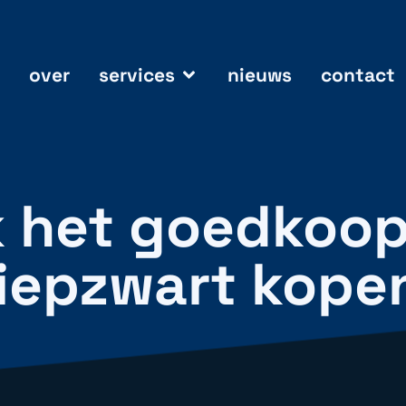
over
services
nieuws
contact
k het goedkoo
iepzwart kope