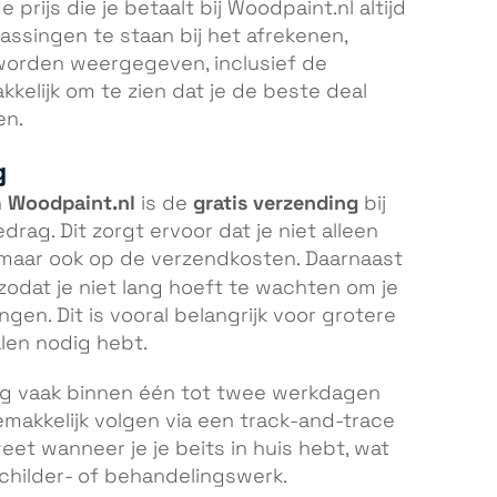
e prijs die je betaalt bij Woodpaint.nl altijd
assingen te staan bij het afrekenen,
 worden weergegeven, inclusief de
kelijk om te zien dat je de beste deal
en.
g
Woodpaint.nl
gratis verzending
n
is de
bij
rag. Dit zorgt ervoor dat je niet alleen
 maar ook op de verzendkosten. Daarnaast
 zodat je niet lang hoeft te wachten om je
en. Dit is vooral belangrijk voor grotere
alen nodig hebt.
ing vaak binnen één tot twee werkdagen
emakkelijk volgen via een track-and-trace
eet wanneer je je beits in huis hebt, wat
schilder- of behandelingswerk.