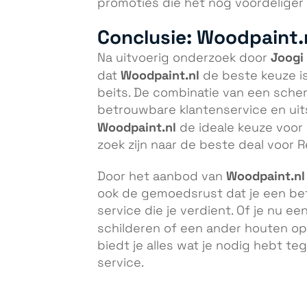
promoties die het nog voordeliger 
Conclusie: Woodpaint.n
Joogi
Na uitvoerig onderzoek door
Woodpaint.nl
dat
de beste keuze i
beits. De combinatie van een scherpe
betrouwbare klantenservice en ui
Woodpaint.nl
de ideale keuze voor 
zoek zijn naar de beste deal voor
Woodpaint.nl
Door het aanbod van
ook de gemoedsrust dat je een b
service die je verdient. Of je nu e
schilderen of een ander houten o
biedt je alles wat je nodig hebt t
service.