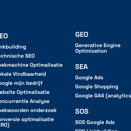
GEO
EO
Generative Engine
inkbuilding
Optimization
echnische SEO
oekmachine Optimalisatie
SEA
okale Vindbaarheid
Google Ads
oogle mijn bedrijf
Google Shopping
ebsite Optimalisatie
Google GA4 (analytics
oncurrentie Analyse
SOS
oekwoorden onderzoek
onversie optimalisatie
SOS Google Ads
CRO)