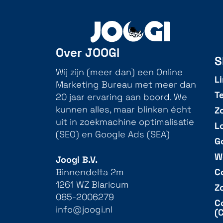
Over JOOGI
S
Wij zijn (meer dan) een Online
L
Marketing Bureau met meer dan
T
20 jaar ervaring aan boord. We
Z
kunnen alles, maar blinken écht
uit in zoekmachine optimalisatie
L
(SEO) en Google Ads (SEA)
G
W
Joogi B.V.
C
Binnendelta 2m
1261 WZ Blaricum
Z
085-2006279
C
info@joogi.nl
(