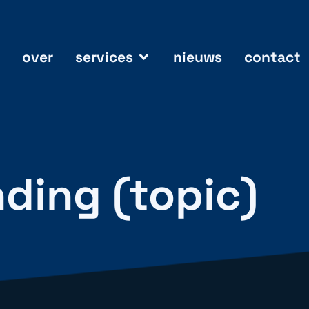
over
services
nieuws
contact
nding (topic)