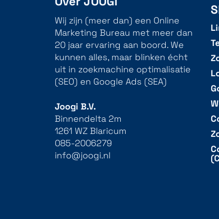
Over JOOGI
S
Wij zijn (meer dan) een Online
L
Marketing Bureau met meer dan
T
20 jaar ervaring aan boord. We
Z
kunnen alles, maar blinken écht
uit in zoekmachine optimalisatie
L
(SEO) en Google Ads (SEA)
G
W
Joogi B.V.
C
Binnendelta 2m
1261 WZ Blaricum
Z
085-2006279
C
info@joogi.nl
(