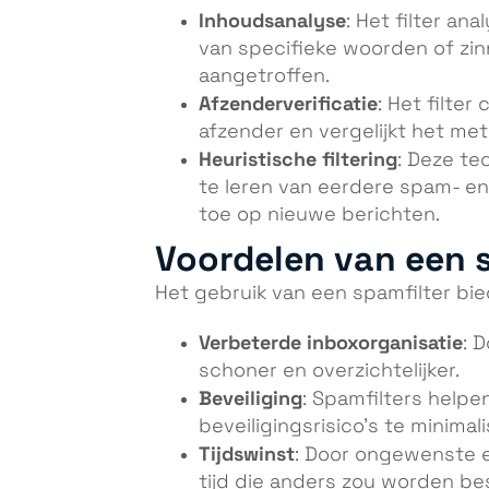
Inhoudsanalyse
: Het filter an
van specifieke woorden of zi
aangetroffen.
Afzenderverificatie
: Het filter
afzender en vergelijkt het m
Heuristische filtering
: Deze te
te leren van eerdere spam- en
toe op nieuwe berichten.
Voordelen van een 
Het gebruik van een spamfilter bie
Verbeterde inboxorganisatie
: 
schoner en overzichtelijker.
Beveiliging
: Spamfilters help
beveiligingsrisico’s te minimal
Tijdswinst
: Door ongewenste e
tijd die anders zou worden be