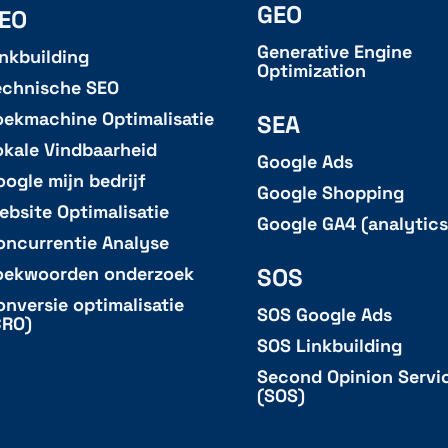
GEO
EO
Generative Engine
inkbuilding
Optimization
echnische SEO
oekmachine Optimalisatie
SEA
okale Vindbaarheid
Google Ads
oogle mijn bedrijf
Google Shopping
ebsite Optimalisatie
Google GA4 (analytics
oncurrentie Analyse
SOS
oekwoorden onderzoek
onversie optimalisatie
SOS Google Ads
CRO)
SOS Linkbuilding
Second Opinion Servi
(SOS)