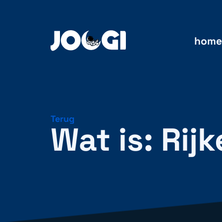
home
Terug
Wat is: Rij