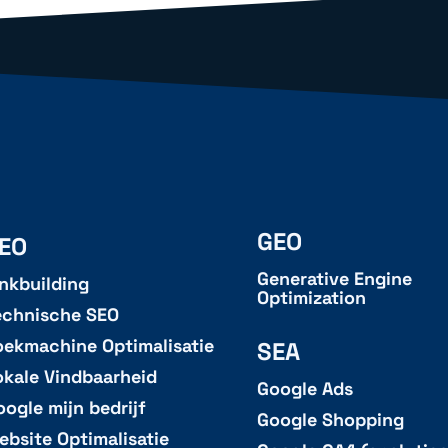
GEO
EO
Generative Engine
inkbuilding
Optimization
echnische SEO
oekmachine Optimalisatie
SEA
okale Vindbaarheid
Google Ads
oogle mijn bedrijf
Google Shopping
ebsite Optimalisatie