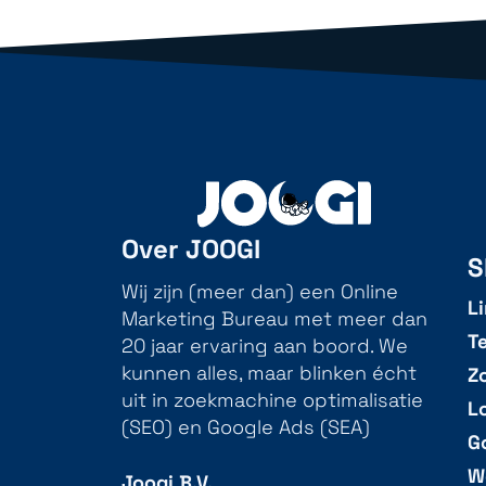
Over JOOGI
S
Wij zijn (meer dan) een Online
L
Marketing Bureau met meer dan
T
20 jaar ervaring aan boord. We
Z
kunnen alles, maar blinken écht
uit in zoekmachine optimalisatie
L
(SEO) en Google Ads (SEA)
G
W
Joogi B.V.