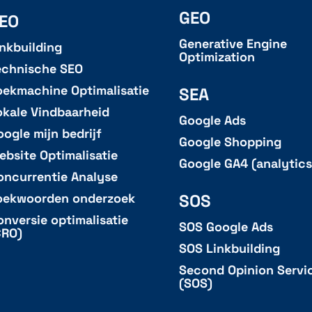
GEO
EO
Generative Engine
inkbuilding
Optimization
echnische SEO
oekmachine Optimalisatie
SEA
okale Vindbaarheid
Google Ads
oogle mijn bedrijf
Google Shopping
ebsite Optimalisatie
Google GA4 (analytics
oncurrentie Analyse
SOS
oekwoorden onderzoek
onversie optimalisatie
SOS Google Ads
CRO)
SOS Linkbuilding
Second Opinion Servi
(SOS)