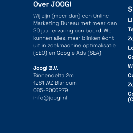
Over JOOGI
S
Wij zijn (meer dan) een Online
L
Marketing Bureau met meer dan
T
20 jaar ervaring aan boord. We
Z
kunnen alles, maar blinken écht
uit in zoekmachine optimalisatie
L
(SEO) en Google Ads (SEA)
G
W
Joogi B.V.
C
Binnendelta 2m
1261 WZ Blaricum
Z
085-2006279
C
info@joogi.nl
(