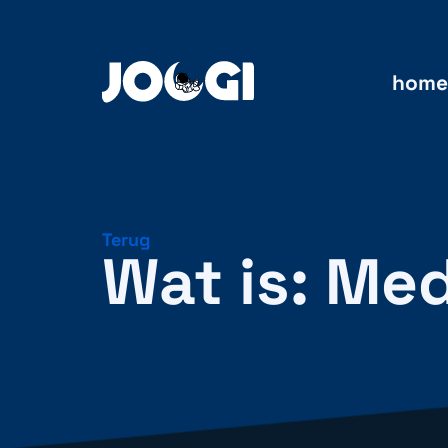
home
Terug
Wat is: Me