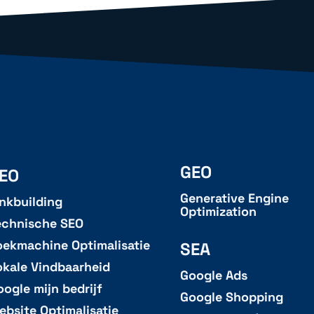
GEO
EO
Generative Engine
inkbuilding
Optimization
echnische SEO
oekmachine Optimalisatie
SEA
okale Vindbaarheid
Google Ads
oogle mijn bedrijf
Google Shopping
ebsite Optimalisatie