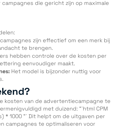
oor campagnes die gericht zijn op maximale
delen:
ampagnes zijn effectief om een merk bij
andacht te brengen.
rs hebben controle over de kosten per
ttering eenvoudiger maakt.
nes:
Het model is bijzonder nuttig voor
s.
ekend?
le kosten van de advertentiecampagne te
 vermenigvuldigd met duizend: “`html CPM
s) * 1000 “` Dit helpt om de uitgaven per
en campagnes te optimaliseren voor