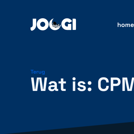
home
Terug
Wat is: CPM