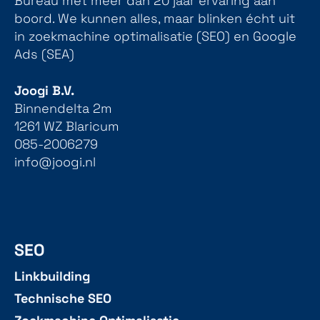
Bureau met meer dan 20 jaar ervaring aan
boord. We kunnen alles, maar blinken écht uit
in zoekmachine optimalisatie (SEO) en Google
Ads (SEA)
Joogi B.V.
Binnendelta 2m
1261 WZ Blaricum
085-2006279
info@joogi.nl
SEO
Linkbuilding
Technische SEO